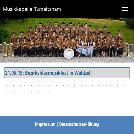
Musikkapelle Tumeltsham
21.06.15: Bezirksblasmusikfest in Waldzell
Impressum
|
Datenschutzerklärung