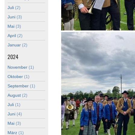
Juli
(2)
Juni
(3)
Mai
(3)
April
(2)
Januar
(2)
2024
November
(1)
Oktober
(1)
September
(1)
August
(2)
Juli
(1)
Juni
(4)
Mai
(3)
März
(1)