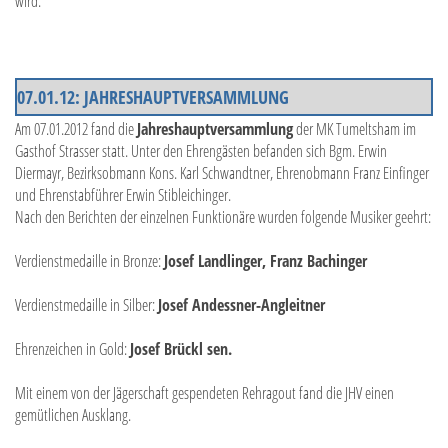
wird.
07.01.12: JAHRESHAUPTVERSAMMLUNG
Am 07.01.2012 fand die
Jahreshauptversammlung
der MK Tumeltsham im
Gasthof Strasser statt. Unter den Ehrengästen befanden sich Bgm. Erwin
Diermayr, Bezirksobmann Kons. Karl Schwandtner, Ehrenobmann Franz Einfinger
und Ehrenstabführer Erwin Stibleichinger.
Nach den Berichten der einzelnen Funktionäre wurden folgende Musiker geehrt:
Verdienstmedaille in Bronze:
Josef Landlinger, Franz Bachinger
Verdienstmedaille in Silber:
Josef Andessner-Angleitner
Ehrenzeichen in Gold:
Josef Brückl sen.
Mit einem von der Jägerschaft gespendeten Rehragout fand die JHV einen
gemütlichen Ausklang.