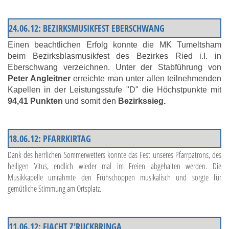
24.06.12: BEZIRKSMUSIKFEST EBERSCHWANG
Einen beachtlichen Erfolg konnte die MK Tumeltsham
beim Bezirksblasmusikfest des Bezirkes Ried i.I. in
Eberschwang verzeichnen. Unter der Stabführung von
Peter Angleitner
erreichte man unter allen teilnehmenden
Kapellen in der Leistungsstufe "D" die Höchstpunkte mit
94,41 Punkten
und somit den
Bezirkssieg.
18.06.12: PFARRKIRTAG
Dank des herrlichen Sommerwetters konnte das Fest unseres Pfarrpatrons, des
heiligen Vitus, endlich wieder mal im Freien abgehalten werden. Die
Musikkapelle umrahmte den Frühschoppen musikalisch und sorgte für
gemütliche Stimmung am Ortsplatz.
11.06.12: FIACHT Z'RUCKBRINGA