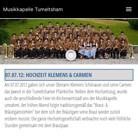
Musikkapelle Tumeltsham
07.07.12: HOCHZEIT KLEMENS & CARMEN
Am 07.07.2012 gaben sich unser Obmann Klemens Schönauer und seine Carmen
das Jawort in der Tumeltshamer Pfarrkirche. Neben dem Hochzeitszug, wurde
auch die anschließende Feier im Kirchenwirtstadl von der Musikkapelle
umrahmt. Am frühen Abend folgte traditionsgemäß das "Braut- &
Bräutigamstehlen" bei dem sich der Bräutigam seine Braut wieder zurück
erobern musste. Die ganze Hochzeitsgesellschaft verbrachte noch viele fröhliche
Stunden gemeinsam mit dem Brautpaar.