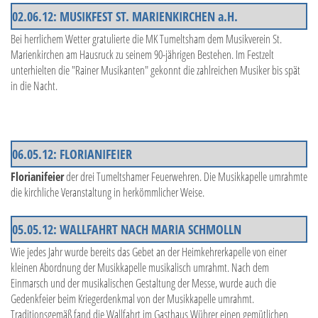
02.06.12: MUSIKFEST ST. MARIENKIRCHEN a.H.
Bei herrlichem Wetter gratulierte die MK Tumeltsham dem Musikverein St.
Marienkirchen am Hausruck zu seinem 90-jährigen Bestehen. Im Festzelt
unterhielten die "Rainer Musikanten" gekonnt die zahlreichen Musiker bis spät
in die Nacht.
06.05.12: FLORIANIFEIER
Florianifeier
der drei Tumeltshamer Feuerwehren. Die Musikkapelle umrahmte
die kirchliche Veranstaltung in herkömmlicher Weise.
05.05.12: WALLFAHRT NACH MARIA SCHMOLLN
Wie jedes Jahr wurde bereits das Gebet an der Heimkehrerkapelle von einer
kleinen Abordnung der Musikkapelle musikalisch umrahmt. Nach dem
Einmarsch und der musikalischen Gestaltung der Messe, wurde auch die
Gedenkfeier beim Kriegerdenkmal von der Musikkapelle umrahmt.
Traditionsgemäß fand die Wallfahrt im Gasthaus Wührer einen gemütlichen