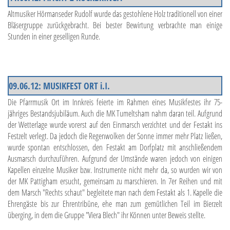
Altmusiker Hörmanseder Rudolf wurde das gestohlene Holz traditionell von einer
Bläsergruppe zurückgebracht. Bei bester Bewirtung verbrachte man einige
Stunden in einer geselligen Runde.
09.06.12: MUSIKFEST ORT i.I.
Die Pfarrmusik Ort im Innkreis feierte im Rahmen eines Musikfestes ihr 75-
jähriges Bestandsjubiläum. Auch die MK Tumeltsham nahm daran teil. Aufgrund
der Wetterlage wurde vorerst auf den Einmarsch verzichtet und der Festakt ins
Festzelt verlegt. Da jedoch die Regenwolken der Sonne immer mehr Platz ließen,
wurde spontan entschlossen, den Festakt am Dorfplatz mit anschließendem
Ausmarsch durchzuführen. Aufgrund der Umstände waren jedoch von einigen
Kapellen einzelne Musiker bzw. Instrumente nicht mehr da, so wurden wir von
der MK Pattigham ersucht, gemeinsam zu marschieren. In 7er Reihen und mit
dem Marsch "Rechts schaut" begleitete man nach dem Festakt als 1. Kapelle die
Ehrengäste bis zur Ehrentribüne, ehe man zum gemütlichen Teil im Bierzelt
überging, in dem die Gruppe "Viera Blech" ihr Können unter Beweis stellte.