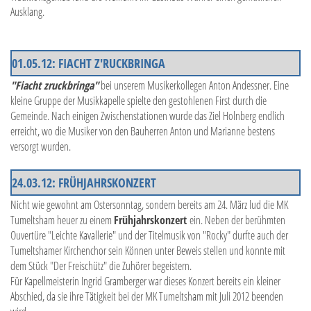
Ausklang.
01.05.12: FIACHT Z'RUCKBRINGA
"Fiacht zruckbringa"
bei unserem Musikerkollegen Anton Andessner. Eine
kleine Gruppe der Musikkapelle spielte den gestohlenen First durch die
Gemeinde. Nach einigen Zwischenstationen wurde das Ziel Holnberg endlich
erreicht, wo die Musiker von den Bauherren Anton und Marianne bestens
versorgt wurden.
24.03.12: FRÜHJAHRSKONZERT
Nicht wie gewohnt am Ostersonntag, sondern bereits am 24. März lud die MK
Tumeltsham heuer zu einem
Frühjahrskonzert
ein. Neben der berühmten
Ouvertüre "Leichte Kavallerie" und der Titelmusik von "Rocky" durfte auch der
Tumeltshamer Kirchenchor sein Können unter Beweis stellen und konnte mit
dem Stück "Der Freischütz" die Zuhörer begeistern.
Für Kapellmeisterin Ingrid Gramberger war dieses Konzert bereits ein kleiner
Abschied, da sie ihre Tätigkeit bei der MK Tumeltsham mit Juli 2012 beenden