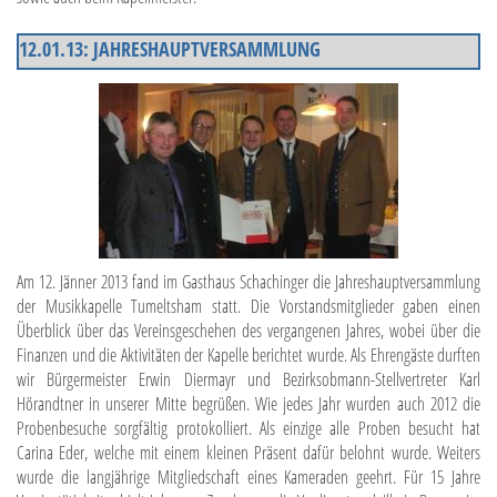
12.01.13: JAHRESHAUPTVERSAMMLUNG
Am 12. Jänner 2013 fand im Gasthaus Schachinger die Jahreshauptversammlung
der Musikkapelle Tumeltsham statt. Die Vorstandsmitglieder gaben einen
Überblick über das Vereinsgeschehen des vergangenen Jahres, wobei über die
Finanzen und die Aktivitäten der Kapelle berichtet wurde. Als Ehrengäste durften
wir Bürgermeister Erwin Diermayr und Bezirksobmann-Stellvertreter Karl
Hörandtner in unserer Mitte begrüßen. Wie jedes Jahr wurden auch 2012 die
Probenbesuche sorgfältig protokolliert. Als einzige alle Proben besucht hat
Carina Eder, welche mit einem kleinen Präsent dafür belohnt wurde. Weiters
wurde die langjährige Mitgliedschaft eines Kameraden geehrt. Für 15 Jahre