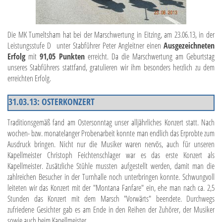
Die MK Tumeltsham hat bei der Marschwertung in Eitzing, am 23.06.13, in der
Leistungsstufe D unter Stabführer Peter Angleitner einen
Ausgezeichneten
Erfolg
mit
91,05 Punkten
erreicht. Da die Marschwertung am Geburtstag
unseres Stabführers stattfand, gratulieren wir ihm besonders herzlich zu dem
erreichten Erfolg.
31.03.13: OSTERKONZERT
Traditionsgemäß fand am Ostersonntag unser alljährliches Konzert statt. Nach
wochen- bzw. monatelanger Probenarbeit konnte man endlich das Erprobte zum
Ausdruck bringen. Nicht nur die Musiker waren nervös, auch für unseren
Kapellmeister Christoph Feichtenschlager war es das erste Konzert als
Kapellmeister. Zusätzliche Stühle mussten aufgestellt werden, damit man die
zahlreichen Besucher in der Turnhalle noch unterbringen konnte. Schwungvoll
leiteten wir das Konzert mit der "Montana Fanfare" ein, ehe man nach ca. 2,5
Stunden das Konzert mit dem Marsch "Vorwärts" beendete. Durchwegs
zufriedene Gesichter gab es am Ende in den Reihen der Zuhörer, der Musiker
sowie auch beim Kapellmeister.